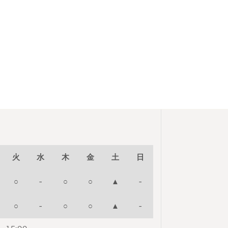
火
水
木
金
土
日
○
-
○
○
▲
-
○
-
○
○
▲
-