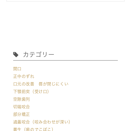
カテゴリー
開口
正中のずれ
口元の改善 唇が閉じにくい
下顎前突（受け口）
空隙歯列
切端咬合
部分矯正
過蓋咬合（咬み合わせが深い）
叢生（歯のでこぼこ）