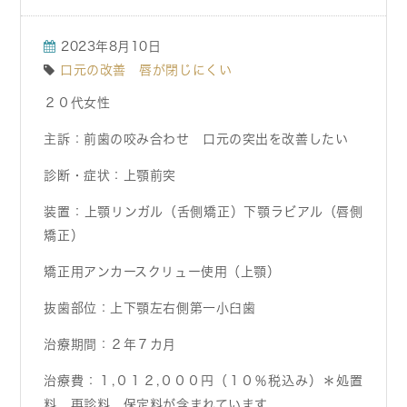
2023年8月10日
口元の改善 唇が閉じにくい
２０代女性
主訴：
前歯の咬み合わせ 口元の突出を改善したい
診断・症状：
上顎前突
装置：
上顎リンガル（舌側矯正）下顎ラビアル（唇側
矯正）
矯正用アンカースクリュー使用（上顎）
抜歯部位：
上下顎左右側第一小臼歯
治療期間：
２年７カ月
治療費：
１,０１２,０００円（１０％税込み）＊処置
料 再診料 保定料が含まれています