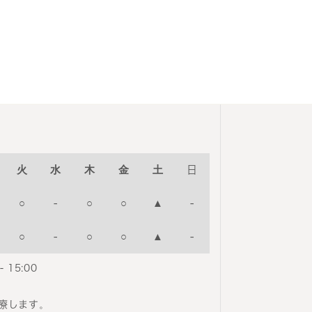
火
水
木
金
土
日
○
-
○
○
▲
-
○
-
○
○
▲
-
- 15:00
療します。