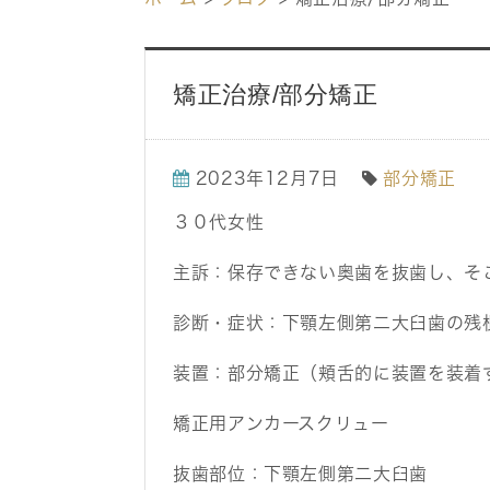
矯正治療/部分矯正
2023年12月7日
部分矯正
３０代女性
主訴：
保存できない奥歯を抜歯し、そ
診断・症状：
下顎左側第二大臼歯の残
装置：
部分矯正（頬舌的に装置を装着
矯正用アンカースクリュー
抜歯部位：
下顎左側第二大臼歯