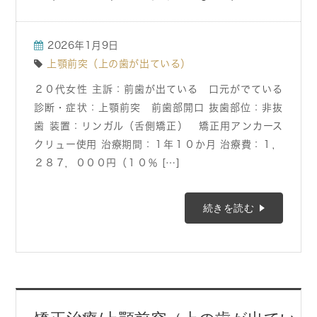
2026年1月9日
上顎前突（上の歯が出ている）
２０代女性 主訴：前歯が出ている 口元がでている
診断・症状：上顎前突 前歯部開口 抜歯部位：非抜
歯 装置：リンガル（舌側矯正） 矯正用アンカース
クリュー使用 治療期間：１年１０か月 治療費：１，
２８７，０００円（１０％ […]
続きを読む