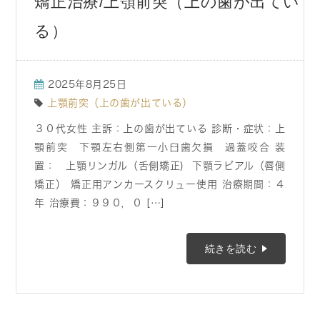
矯正治療/上顎前突（上の歯が出てい
る）
2025年8月25日
上顎前突（上の歯が出ている）
３０代女性 主訴：上の歯が出ている 診断・症状：上
顎前突 下顎左右側第一小臼歯欠損 過蓋咬合 装
置： 上顎リンガル（舌側矯正) 下顎ラビアル（唇側
矯正） 矯正用アンカースクリュー使用 治療期間：４
年 治療費：９９０，０ […]
続きを読む