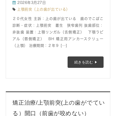
2026年3月27日
上顎前突（上の歯が出ている）
２０代女性 主訴：上の歯が出ている 歯のでこぼこ
診断・症状：上顎前突 叢生 狭窄歯列 抜歯部位：
非抜歯 装置：上顎リンガル（舌側矯正） 下顎ラビ
アル（唇側矯正） BH 矯正用アンカースクリュー
（上顎） 治療期間：２年９ […]
続きを読む
矯正治療/上顎前突(上の歯がでてい
る）開口（前歯が咬めない）