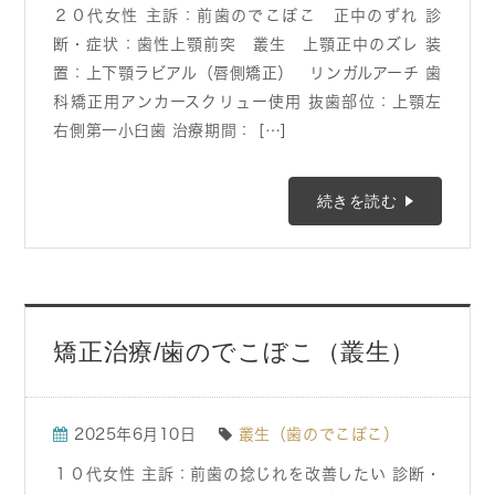
２０代女性 主訴：前歯のでこぼこ 正中のずれ 診
断・症状：歯性上顎前突 叢生 上顎正中のズレ 装
置：上下顎ラビアル（唇側矯正） リンガルアーチ 歯
科矯正用アンカースクリュー使用 抜歯部位：上顎左
右側第一小臼歯 治療期間： […]
続きを読む
矯正治療/歯のでこぼこ（叢生）
2025年6月10日
叢生（歯のでこぼこ）
１０代女性 主訴：前歯の捻じれを改善したい 診断・