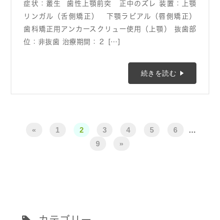
症状：叢生 歯性上顎前突 正中のズレ 装置：上顎
リンガル（舌側矯正） 下顎ラビアル（唇側矯正）
歯科矯正用アンカースクリュー使用（上顎） 抜歯部
位：非抜歯 治療期間：２ […]
続きを読む
«
1
2
3
4
5
6
…
9
»
カテゴリー