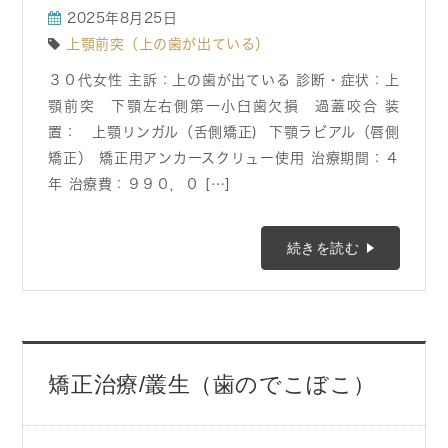
2025年8月25日
上顎前突（上の歯が出ている）
３０代女性 主訴：上の歯が出ている 診断・症状：上
顎前突 下顎左右側第一小臼歯欠損 過蓋咬合 装
置： 上顎リンガル（舌側矯正) 下顎ラビアル（唇側
矯正） 矯正用アンカースクリュー使用 治療期間：４
年 治療費：９９０，０ […]
続きを読む
矯正治療/叢生（歯のでこぼこ）