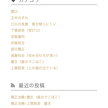
開口
正中のずれ
口元の改善 唇が閉じにくい
下顎前突（受け口）
空隙歯列
切端咬合
部分矯正
過蓋咬合（咬み合わせが深い）
叢生（歯のでこぼこ）
上顎前突（上の歯が出ている）
最近の投稿
矯正治療/叢生（歯のでこぼこ）
矯正治療/上顎前突 叢生