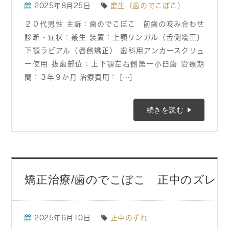
2025年8月25日
叢生（歯のでこぼこ）
２０代男性 主訴：歯のでこぼこ 前歯の咬み合わせ
診断・症状：叢生 装置：上顎リンガル（舌側矯正）
下顎ラビアル（唇側矯正） 歯科用アンカースクリュ
ー使用 抜歯部位：上下顎左右側第一小臼歯 治療期
間：３年９か月 治療費用： […]
続きを読む
矯正治療/歯のでこぼこ 正中のズレ
2025年6月10日
正中のずれ