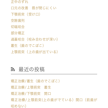
正中のずれ
口元の改善 唇が閉じにくい
下顎前突（受け口）
空隙歯列
切端咬合
部分矯正
過蓋咬合（咬み合わせが深い）
叢生（歯のでこぼこ）
上顎前突（上の歯が出ている）
最近の投稿
矯正治療/叢生（歯のでこぼこ）
矯正治療/上顎前突 叢生
矯正治療/下顎前突 開口
矯正治療/上顎前突(上の歯がでている）開口（前歯が
咬めない）