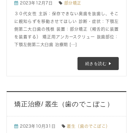
2023年12月7日
部分矯正
３０代女性 主訴：保存できない奥歯を抜歯し、そこ
に親知らずを移動させてほしい 診断・症状：下顎左
側第二大臼歯の残根 装置：部分矯正（頬舌的に装置
を装着する） 矯正用アンカースクリュー 抜歯部位：
下顎左側第二大臼歯 治療期 […]
続きを読む
矯正治療/ 叢生（歯のでこぼこ）
2023年10月31日
叢生（歯のでこぼこ）